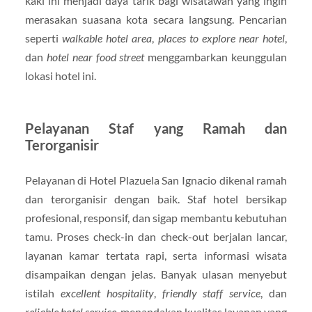
kaki ini menjadi daya tarik bagi wisatawan yang ingin
merasakan suasana kota secara langsung. Pencarian
seperti
walkable hotel area
,
places to explore near hotel
,
dan
hotel near food street
menggambarkan keunggulan
lokasi hotel ini.
Pelayanan Staf yang Ramah dan
Terorganisir
Pelayanan di Hotel Plazuela San Ignacio dikenal ramah
dan terorganisir dengan baik. Staf hotel bersikap
profesional, responsif, dan sigap membantu kebutuhan
tamu. Proses check-in dan check-out berjalan lancar,
layanan kamar tertata rapi, serta informasi wisata
disampaikan dengan jelas. Banyak ulasan menyebut
istilah
excellent hospitality
,
friendly staff service
, dan
reliable hotel service
, menandakan kualitas layanan yang