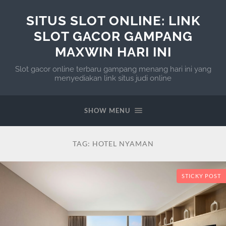
SITUS SLOT ONLINE: LINK
SLOT GACOR GAMPANG
MAXWIN HARI INI
Slot gacor online terbaru gampang menang hari ini yang
menyediakan link situs judi online
SHOW MENU
TAG:
HOTEL NYAMAN
STICKY POST