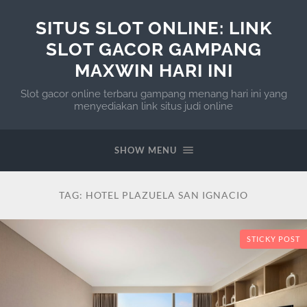
SITUS SLOT ONLINE: LINK
SLOT GACOR GAMPANG
MAXWIN HARI INI
Slot gacor online terbaru gampang menang hari ini yang
menyediakan link situs judi online
SHOW MENU
TAG:
HOTEL PLAZUELA SAN IGNACIO
STICKY POST