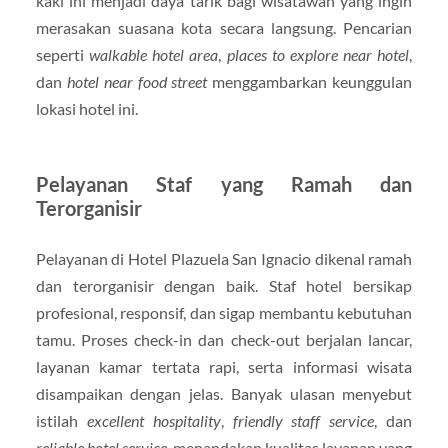
kaki ini menjadi daya tarik bagi wisatawan yang ingin
merasakan suasana kota secara langsung. Pencarian
seperti
walkable hotel area
,
places to explore near hotel
,
dan
hotel near food street
menggambarkan keunggulan
lokasi hotel ini.
Pelayanan Staf yang Ramah dan
Terorganisir
Pelayanan di Hotel Plazuela San Ignacio dikenal ramah
dan terorganisir dengan baik. Staf hotel bersikap
profesional, responsif, dan sigap membantu kebutuhan
tamu. Proses check-in dan check-out berjalan lancar,
layanan kamar tertata rapi, serta informasi wisata
disampaikan dengan jelas. Banyak ulasan menyebut
istilah
excellent hospitality
,
friendly staff service
, dan
reliable hotel service
, menandakan kualitas layanan yang