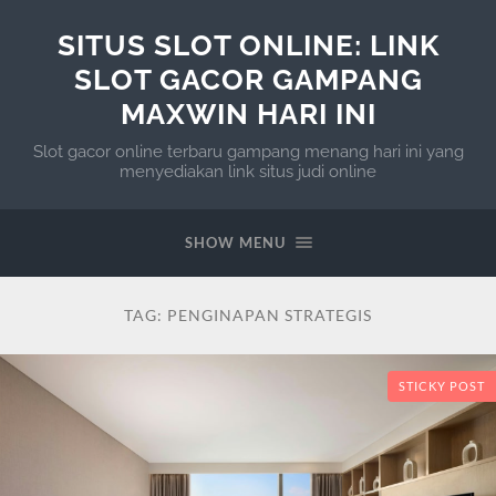
SITUS SLOT ONLINE: LINK
SLOT GACOR GAMPANG
MAXWIN HARI INI
Slot gacor online terbaru gampang menang hari ini yang
menyediakan link situs judi online
SHOW MENU
TAG:
PENGINAPAN STRATEGIS
STICKY POST