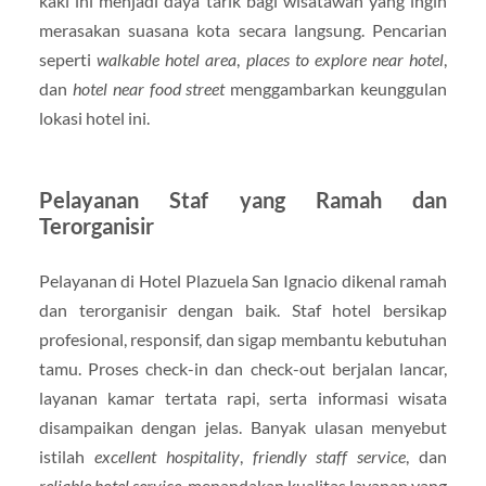
kaki ini menjadi daya tarik bagi wisatawan yang ingin
merasakan suasana kota secara langsung. Pencarian
seperti
walkable hotel area
,
places to explore near hotel
,
dan
hotel near food street
menggambarkan keunggulan
lokasi hotel ini.
Pelayanan Staf yang Ramah dan
Terorganisir
Pelayanan di Hotel Plazuela San Ignacio dikenal ramah
dan terorganisir dengan baik. Staf hotel bersikap
profesional, responsif, dan sigap membantu kebutuhan
tamu. Proses check-in dan check-out berjalan lancar,
layanan kamar tertata rapi, serta informasi wisata
disampaikan dengan jelas. Banyak ulasan menyebut
istilah
excellent hospitality
,
friendly staff service
, dan
reliable hotel service
, menandakan kualitas layanan yang