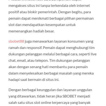
mengakses situs ini tanpa terkendala oleh internet
positif atau blokir pemerintah. Dengan begitu, para
pemain dapat menikmati berbagai pilihan permainan
slot dan mendapatkan kesempatan untuk
memenangkan hadiah besar.
sbobet88
juga menawarkan layanan konsumen yang
ramah dan responsif. Pemain dapat menghubungi tim
dukungan pelanggan melalui berbagai cara, seperti live
chat, email, atau telepon. Tim dukungan pelanggan
akan dengan senang hati membantu para pemain
dalam menyelesaikan berbagai masalah yang mereka
hadapi saat bermain di situs ini.
Dengan berbagai keunggulan dan layanan unggulan
yang ditawarkan, tidak heran jika SBOBET menjadi
salah satu situs slot online terpercaya yang banyak