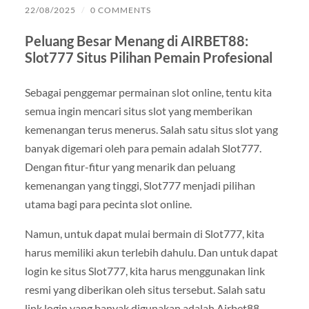
22/08/2025
/
0 COMMENTS
Peluang Besar Menang di AIRBET88:
Slot777 Situs Pilihan Pemain Profesional
Sebagai penggemar permainan slot online, tentu kita
semua ingin mencari situs slot yang memberikan
kemenangan terus menerus. Salah satu situs slot yang
banyak digemari oleh para pemain adalah Slot777.
Dengan fitur-fitur yang menarik dan peluang
kemenangan yang tinggi, Slot777 menjadi pilihan
utama bagi para pecinta slot online.
Namun, untuk dapat mulai bermain di Slot777, kita
harus memiliki akun terlebih dahulu. Dan untuk dapat
login ke situs Slot777, kita harus menggunakan link
resmi yang diberikan oleh situs tersebut. Salah satu
link login yang banyak digunakan adalah Airbet88