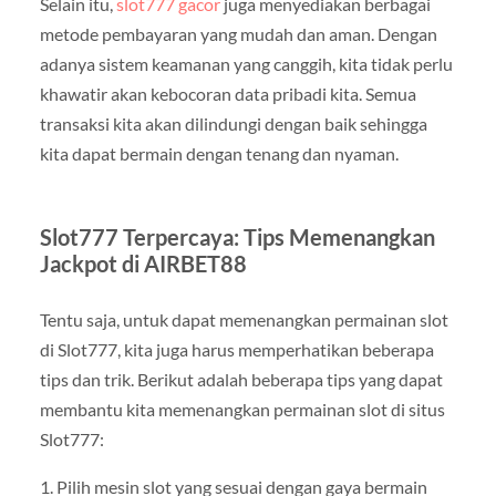
Selain itu,
slot777 gacor
juga menyediakan berbagai
metode pembayaran yang mudah dan aman. Dengan
adanya sistem keamanan yang canggih, kita tidak perlu
khawatir akan kebocoran data pribadi kita. Semua
transaksi kita akan dilindungi dengan baik sehingga
kita dapat bermain dengan tenang dan nyaman.
Slot777 Terpercaya: Tips Memenangkan
Jackpot di AIRBET88
Tentu saja, untuk dapat memenangkan permainan slot
di Slot777, kita juga harus memperhatikan beberapa
tips dan trik. Berikut adalah beberapa tips yang dapat
membantu kita memenangkan permainan slot di situs
Slot777:
1. Pilih mesin slot yang sesuai dengan gaya bermain