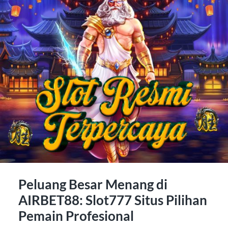
Peluang Besar Menang di
AIRBET88: Slot777 Situs Pilihan
Pemain Profesional