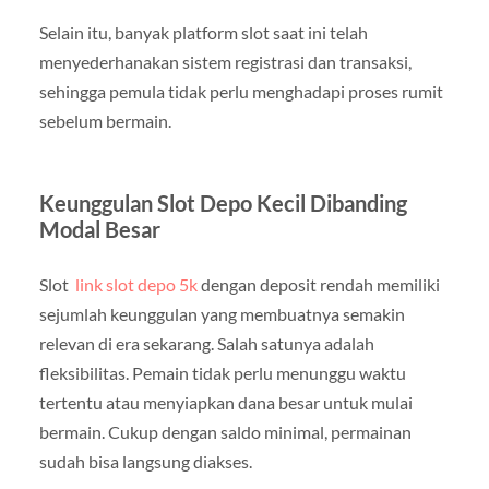
Selain itu, banyak platform slot saat ini telah
menyederhanakan sistem registrasi dan transaksi,
sehingga pemula tidak perlu menghadapi proses rumit
sebelum bermain.
Keunggulan Slot Depo Kecil Dibanding
Modal Besar
Slot
link slot depo 5k
dengan deposit rendah memiliki
sejumlah keunggulan yang membuatnya semakin
relevan di era sekarang. Salah satunya adalah
fleksibilitas. Pemain tidak perlu menunggu waktu
tertentu atau menyiapkan dana besar untuk mulai
bermain. Cukup dengan saldo minimal, permainan
sudah bisa langsung diakses.