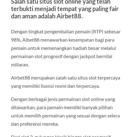
Salah satu situs slot online yang telah
terbukti menjadi tempat yang paling fair
dan aman adalah Airbet88.
Dengan tingkat pengembalian pemain (RTP) sebesar
98%, Aibet88 menawarkan kesempatan bagi para
pemain untuk memenangkan hadiah besar melalui
permainan slot progresif dengan jackpot bernilai
miliaran.
Airbet88 merupakan salah satu situs slot terpercaya
yang memiliki lisensi resmi dan terpercaya.
Dengan berbagai jenis permainan slot online yang
ditawarkan, para pemain memiliki banyak pilihan
untuk memilih permainan yang sesuai dengan selera
dan preferensi mereka.
Dari slot 3-gulungan klasik hingga slot progresif