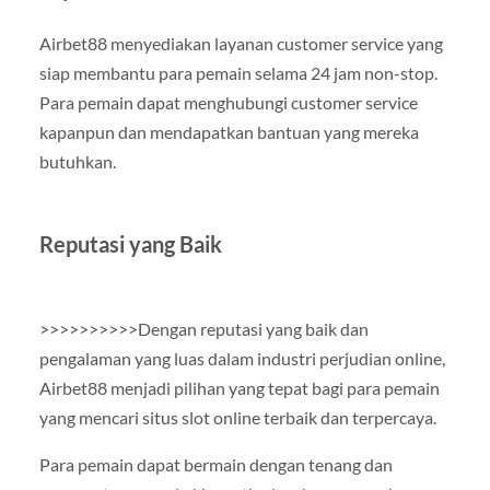
Airbet88 menyediakan layanan customer service yang
siap membantu para pemain selama 24 jam non-stop.
Para pemain dapat menghubungi customer service
kapanpun dan mendapatkan bantuan yang mereka
butuhkan.
Reputasi yang Baik
>>>>>>>>>>Dengan reputasi yang baik dan
pengalaman yang luas dalam industri perjudian online,
Airbet88 menjadi pilihan yang tepat bagi para pemain
yang mencari situs slot online terbaik dan terpercaya.
Para pemain dapat bermain dengan tenang dan