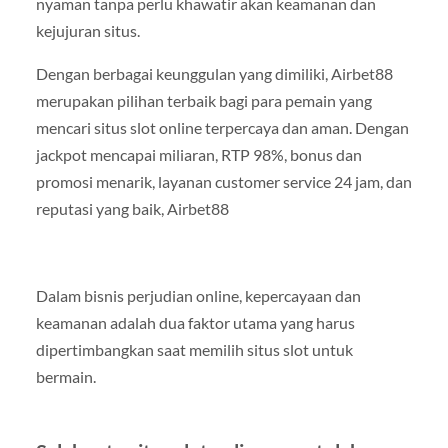
nyaman tanpa perlu khawatir akan keamanan dan
kejujuran situs.
Dengan berbagai keunggulan yang dimiliki, Airbet88
merupakan pilihan terbaik bagi para pemain yang
mencari situs slot online terpercaya dan aman. Dengan
jackpot mencapai miliaran, RTP 98%, bonus dan
promosi menarik, layanan customer service 24 jam, dan
reputasi yang baik, Airbet88
Dalam bisnis perjudian online, kepercayaan dan
keamanan adalah dua faktor utama yang harus
dipertimbangkan saat memilih situs slot untuk
bermain.