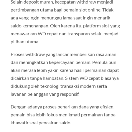
Selain deposit murah, kecepatan withdraw menjadi
pertimbangan utama bagi pemain slot online. Tidak
ada yang ingin menunggu lama saat ingin menarik
saldo kemenangan. Oleh karena itu, platform slot yang
menawarkan WD cepat dan transparan selalu menjadi
pilihan utama.
Proses withdraw yang lancar memberikan rasa aman
dan meningkatkan kepercayaan pemain. Pemula pun
akan merasa lebih yakin karena hasil permainan dapat
dicairkan tanpa hambatan. Sistem WD cepat biasanya
didukung oleh teknologi transaksi modern serta
layanan pelanggan yang responsif.
Dengan adanya proses penarikan dana yang efisien,
pemain bisa lebih fokus menikmati permainan tanpa
khawatir soal pencairan saldo.