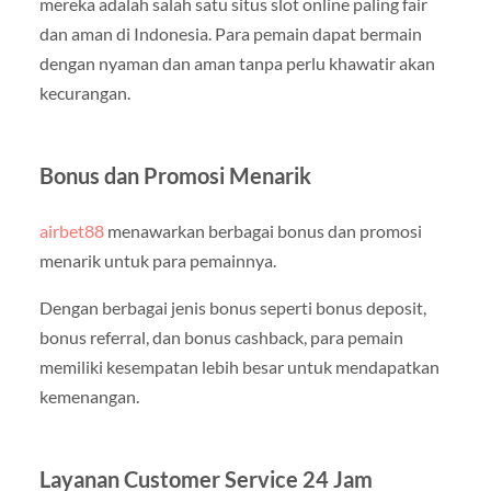
mereka adalah salah satu situs slot online paling fair
dan aman di Indonesia. Para pemain dapat bermain
dengan nyaman dan aman tanpa perlu khawatir akan
kecurangan.
Bonus dan Promosi Menarik
airbet88
menawarkan berbagai bonus dan promosi
menarik untuk para pemainnya.
Dengan berbagai jenis bonus seperti bonus deposit,
bonus referral, dan bonus cashback, para pemain
memiliki kesempatan lebih besar untuk mendapatkan
kemenangan.
Layanan Customer Service 24 Jam