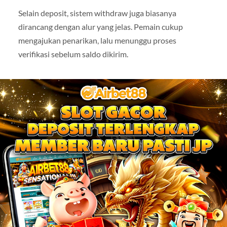
Selain deposit, sistem withdraw juga biasanya
dirancang dengan alur yang jelas. Pemain cukup
mengajukan penarikan, lalu menunggu proses
verifikasi sebelum saldo dikirim.