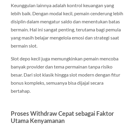
Keunggulan lainnya adalah kontrol keuangan yang
lebih baik. Dengan modal kecil, pemain cenderung lebih
disiplin dalam mengatur saldo dan menentukan batas
bermain. Hal ini sangat penting, terutama bagi pemula
yang masih belajar mengelola emosi dan strategi saat
bermain slot.
Slot depo kecil juga memungkinkan pemain mencoba
banyak provider dan tema permainan tanpa risiko
besar. Dari slot klasik hingga slot modern dengan fitur
bonus kompleks, semuanya bisa dijajal secara
bertahap.
Proses Withdraw Cepat sebagai Faktor
Utama Kenyamanan