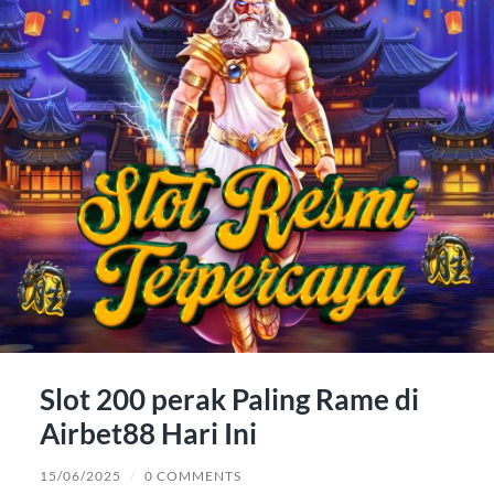
Slot 200 perak Paling Rame di
Airbet88 Hari Ini
15/06/2025
/
0 COMMENTS