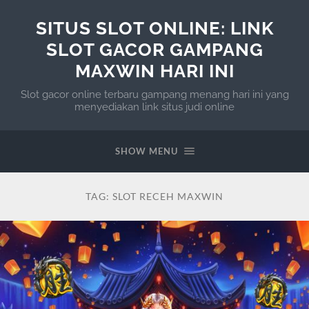
SITUS SLOT ONLINE: LINK
SLOT GACOR GAMPANG
MAXWIN HARI INI
Slot gacor online terbaru gampang menang hari ini yang
menyediakan link situs judi online
SHOW MENU
TAG:
SLOT RECEH MAXWIN