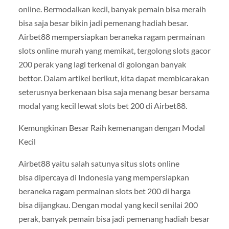
online. Bermodalkan kecil, banyak pemain bisa meraih
bisa saja besar bikin jadi pemenang hadiah besar.
Airbet88 mempersiapkan beraneka ragam permainan
slots online murah yang memikat, tergolong slots gacor
200 perak yang lagi terkenal di golongan banyak
bettor. Dalam artikel berikut, kita dapat membicarakan
seterusnya berkenaan bisa saja menang besar bersama
modal yang kecil lewat slots bet 200 di Airbet88.
Kemungkinan Besar Raih kemenangan dengan Modal
Kecil
Airbet88 yaitu salah satunya situs slots online
bisa dipercaya di Indonesia yang mempersiapkan
beraneka ragam permainan slots bet 200 di harga
bisa dijangkau. Dengan modal yang kecil senilai 200
perak, banyak pemain bisa jadi pemenang hadiah besar