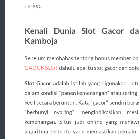
daring.
Kenali Dunia Slot Gacor d
Kamboja
Sebelum membahas tentang bonus member bar
GADUNSLOT
dahulu apa itu slot gacor dan po
Slot Gacor
adalah istilah yang digunakan unt
dalam kondisi “panen kemenangan” atau serin
kecil secara beruntun. Kata “gacor” sendiri bera
“berbunyi nyaring”, mengindikasikan me
kemenangan. Situs judi online yang menawa
algoritma tertentu yang memastikan pemain