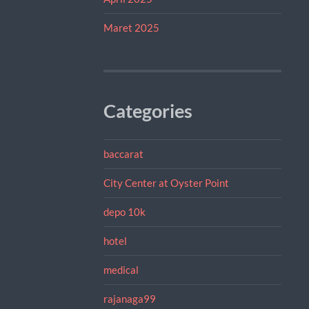
Maret 2025
Categories
baccarat
City Center at Oyster Point
depo 10k
hotel
medical
rajanaga99