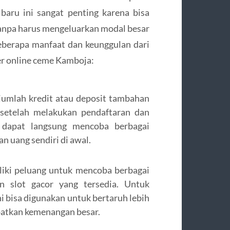
aru ini sangat penting karena bisa
npa harus mengeluarkan modal besar
beberapa manfaat dan keunggulan dari
er online ceme Kamboja:
umlah kredit atau deposit tambahan
setelah melakukan pendaftaran dan
n dapat langsung mencoba berbagai
n uang sendiri di awal.
iki peluang untuk mencoba berbagai
n slot gacor yang tersedia. Untuk
 bisa digunakan untuk bertaruh lebih
atkan kemenangan besar.