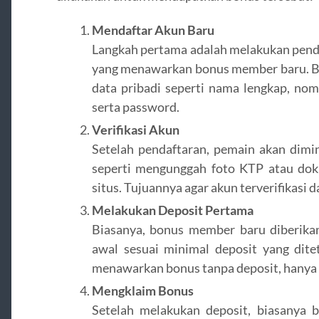
Mendaftar Akun Baru
Langkah pertama adalah melakukan pendaf
yang menawarkan bonus member baru. Bia
data pribadi seperti nama lengkap, no
serta password.
Verifikasi Akun
Setelah pendaftaran, pemain akan dimin
seperti mengunggah foto KTP atau doku
situs. Tujuannya agar akun terverifikasi 
Melakukan Deposit Pertama
Biasanya, bonus member baru diberika
awal sesuai minimal deposit yang dite
menawarkan bonus tanpa deposit, hanya 
Mengklaim Bonus
Setelah melakukan deposit, biasanya 