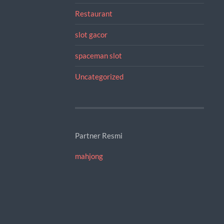
Restaurant
slot gacor
spaceman slot
Uncategorized
Partner Resmi
mahjong