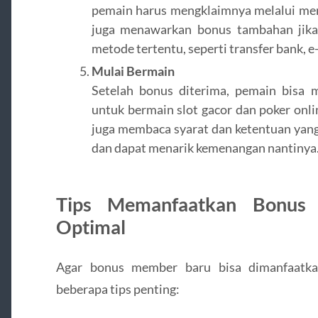
pemain harus mengklaimnya melalui men
juga menawarkan bonus tambahan jika
metode tertentu, seperti transfer bank, e-
Mulai Bermain
Setelah bonus diterima, pemain bisa 
untuk bermain slot gacor dan poker onl
juga membaca syarat dan ketentuan yang
dan dapat menarik kemenangan nantinya
Tips Memanfaatkan Bonus
Optimal
Agar bonus member baru bisa dimanfaatkan
beberapa tips penting: