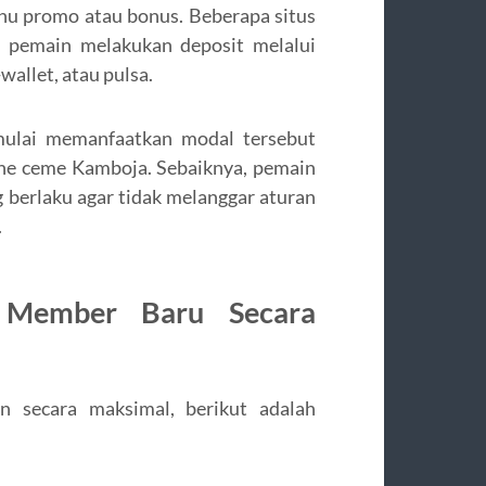
u promo atau bonus. Beberapa situs
 pemain melakukan deposit melalui
wallet, atau pulsa.
mulai memanfaatkan modal tersebut
ine ceme Kamboja. Sebaiknya, pemain
 berlaku agar tidak melanggar aturan
.
 Member Baru Secara
 secara maksimal, berikut adalah