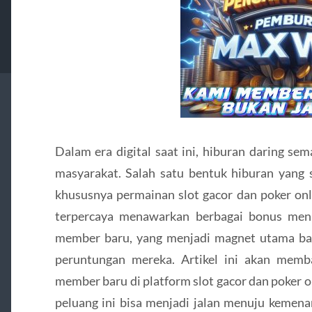
Dalam era digital saat ini, hiburan daring se
masyarakat. Salah satu bentuk hiburan yang s
khususnya permainan slot gacor dan poker onl
terpercaya menawarkan berbagai bonus men
member baru, yang menjadi magnet utama ba
peruntungan mereka. Artikel ini akan memb
member baru di platform slot gacor dan poker 
peluang ini bisa menjadi jalan menuju kemena