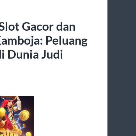
lot Gacor dan
amboja: Peluang
i Dunia Judi