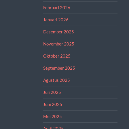
Februari 2026
Januari 2026
Desember 2025
November 2025
Oktober 2025
September 2025
Agustus 2025
Juli 2025
Juni 2025
Mei 2025
April 2025