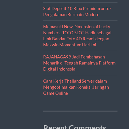
Slot Deposit 10 Ribu Premium untuk
Pengalaman Bermain Modern
Memasuki New Dimension of Lucky
Numbers, TOTO SLOT Hadir sebagai
Link Bandar Toto 4D Resmi dengan
Maxwin Momentum Hari Ini
RAJANAGA99 Jadi Pembahasan
Menarik di Tengah Ramainya Platform
Digital Indonesia
Cara Kerja Thailand Server dalam
Mengoptimalkan Koneksi Jaringan
Game Online
Recent Comments