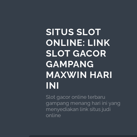
SITUS SLOT
ONLINE: LINK
SLOT GACOR
GAMPANG
MAXWIN HARI
INI
Slot gacor online terbaru
gampang menang hari ini yang
menyediakan link situs judi
online