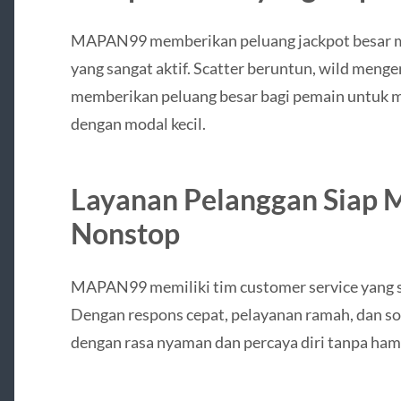
MAPAN99 memberikan peluang jackpot besar mel
yang sangat aktif. Scatter beruntun, wild menge
memberikan peluang besar bagi pemain untuk 
dengan modal kecil.
Layanan Pelanggan Siap
Nonstop
MAPAN99 memiliki tim customer service yang 
Dengan respons cepat, pelayanan ramah, dan sol
dengan rasa nyaman dan percaya diri tanpa ham