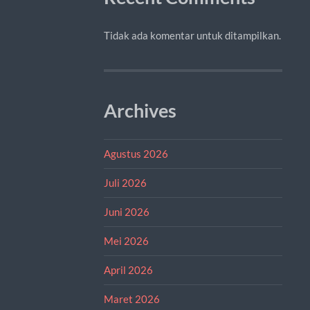
Tidak ada komentar untuk ditampilkan.
Archives
Agustus 2026
Juli 2026
Juni 2026
Mei 2026
April 2026
Maret 2026