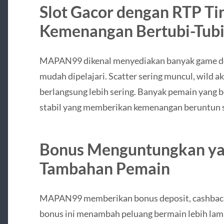
Slot Gacor dengan RTP Ti
Kemenangan Bertubi-Tub
MAPAN99 dikenal menyediakan banyak game den
mudah dipelajari. Scatter sering muncul, wild akt
berlangsung lebih sering. Banyak pemain yang 
stabil yang memberikan kemenangan beruntun s
Bonus Menguntungkan ya
Tambahan Pemain
MAPAN99 memberikan bonus deposit, cashback, 
bonus ini menambah peluang bermain lebih lam