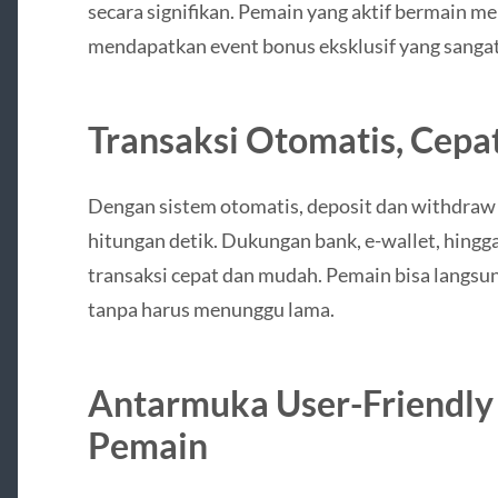
secara signifikan. Pemain yang aktif bermain m
mendapatkan event bonus eksklusif yang sang
Transaksi Otomatis, Cepa
Dengan sistem otomatis, deposit dan withdra
hitungan detik. Dukungan bank, e-wallet, hing
transaksi cepat dan mudah. Pemain bisa langs
tanpa harus menunggu lama.
Antarmuka User-Friendly
Pemain