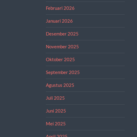
Februari 2026
Januari 2026
Desember 2025
November 2025
Oktober 2025
September 2025
Agustus 2025
Juli 2025
Juni 2025
Mei 2025
April 2025