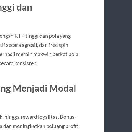
nggi dan
i
gan RTP tinggi dan pola yang
if secara agresif, dan free spin
berhasil meraih maxwin berkat pola
ecara konsisten.
ng Menjadi Modal
hingga reward loyalitas. Bonus-
a dan meningkatkan peluang profit